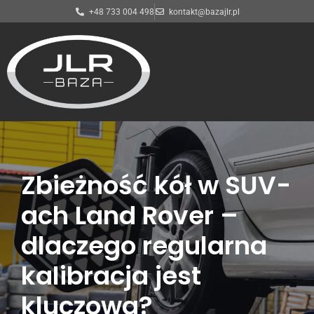
+48 733 004 498
kontakt@bazajlr.pl
Przejdź
do
treści
Zbieżność kół w SUV-
ach Land Rover –
dlaczego regularna
kalibracja jest
kluczowa?