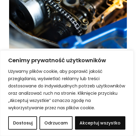
Łańcuch rozrządu w Jaguarze –
Cenimy prywatność użytkowników
objawy rozciągnięcia i kiedy wymaga
Używamy plików cookie, aby poprawić jakość
wymiany?
przeglądania, wyświetlać reklamy lub treści
dostosowane do indywidualnych potrzeb użytkowników
Łańcuch rozrządu w samochodach marki Jaguar uchodzi za
oraz analizować ruch na stronie. Kliknięcie przycisku
trwałe rozwiązanie, jednak nie jest elementem niezniszczalnym.
Z czasem może ulec rozciągnięciu, co negatywnie wpływa na
„Akceptuj wszystkie” oznacza zgodę na
pracę silnika i zwiększa ryzyko kosztownej awarii. Pierwszymi
wykorzystywanie przez nas plików cookie.
sygnałami problemu są najczęściej metaliczne odgłosy po
uruchomieniu jednostki napędowej, nierówna praca czy
zapalona kontrolka silnika. W tym artykule wyjaśniamy, jak
Dostosuj
Odrzucam
Akceptuj wszystko
działa rozrząd…
Dowiedz się więcej »