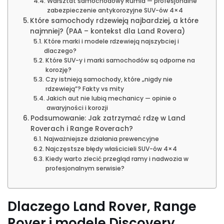
Warsztat samochodowy Rumia — profesjonalne
zabezpieczenie antykorozyjne SUV-ów 4×4
Które samochody rdzewieją najbardziej, a które
najmniej? (PAA – kontekst dla Land Rovera)
Które marki i modele rdzewieją najszybciej i
dlaczego?
Które SUV-y i marki samochodów są odporne na
korozję?
Czy istnieją samochody, które „nigdy nie
rdzewieją”? Fakty vs mity
Jakich aut nie lubią mechanicy — opinie o
awaryjności i korozji
Podsumowanie: Jak zatrzymać rdzę w Land
Roverach i Range Roverach?
Najważniejsze działania prewencyjne
Najczęstsze błędy właścicieli SUV-ów 4×4
Kiedy warto zlecić przegląd ramy i nadwozia w
profesjonalnym serwisie?
Dlaczego Land Rover, Range
Rover i modele Discovery