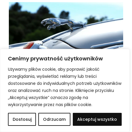
Cenimy prywatność użytkowników
Używamy plików cookie, aby poprawić jakość
Awaria pompy wody w Jaguarze –
przeglądania, wyświetlać reklamy lub treści
objawy, przyczyny i kiedy konieczna
dostosowane do indywidualnych potrzeb użytkowników
oraz analizować ruch na stronie. Kliknięcie przycisku
jest wymiana
„Akceptuj wszystkie” oznacza zgodę na
wykorzystywanie przez nas plików cookie.
Awaria pompy wody w samochodach marki Jaguar to
usterka, której nie warto bagatelizować. Uszkodzona pompa
wody zaburza pracę układu chłodzenia, przez co silnik może się
Dostosuj
Odrzucam
Akceptuj wszystko
przegrzewać i ulec kosztownym uszkodzeniom. Szybkie
rozpoznanie problemu oraz odpowiednio przeprowadzona
wymiana pompy wody pozwalają uniknąć poważniejszych