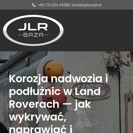
+48 733 004 498
kontakt@bazajlr.pl
Przejdź
do
treści
Korozja nadwozia i
podłużnic w Land
Roverach — jak
wykrywać,
naprawiać i