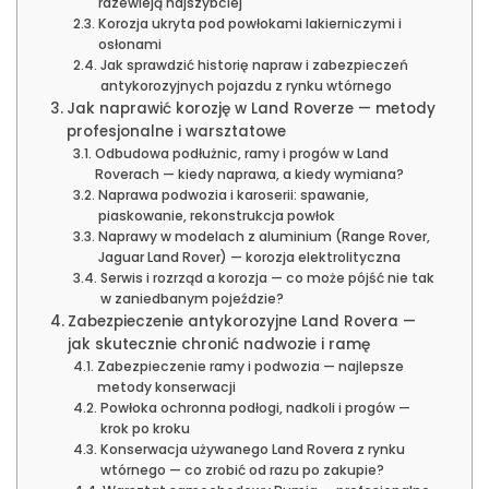
rdzewieją najszybciej
Korozja ukryta pod powłokami lakierniczymi i
osłonami
Jak sprawdzić historię napraw i zabezpieczeń
antykorozyjnych pojazdu z rynku wtórnego
Jak naprawić korozję w Land Roverze — metody
profesjonalne i warsztatowe
Odbudowa podłużnic, ramy i progów w Land
Roverach — kiedy naprawa, a kiedy wymiana?
Naprawa podwozia i karoserii: spawanie,
piaskowanie, rekonstrukcja powłok
Naprawy w modelach z aluminium (Range Rover,
Jaguar Land Rover) — korozja elektrolityczna
Serwis i rozrząd a korozja — co może pójść nie tak
w zaniedbanym pojeździe?
Zabezpieczenie antykorozyjne Land Rovera —
jak skutecznie chronić nadwozie i ramę
Zabezpieczenie ramy i podwozia — najlepsze
metody konserwacji
Powłoka ochronna podłogi, nadkoli i progów —
krok po kroku
Konserwacja używanego Land Rovera z rynku
wtórnego — co zrobić od razu po zakupie?